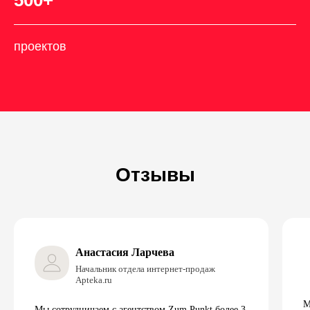
проектов
Отзывы
Анастасия Ларчева
Начальник отдела интернет-продаж
Apteka.ru
М
Мы сотрудничаем с агентством Zum Punkt более 3