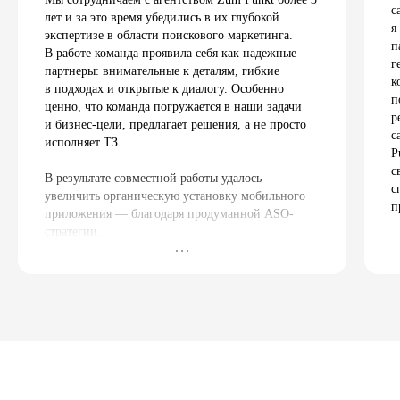
с
лет и за это время убедились в их глубокой
я
экспертизе в области поискового маркетинга.
п
В работе команда проявила себя как надежные
г
партнеры: внимательные к деталям, гибкие
к
в подходах и открытые к диалогу. Особенно
п
ценно, что команда погружается в наши задачи
р
и бизнес-цели, предлагает решения, а не просто
с
исполняет ТЗ.
P
с
В результате совместной работы удалось
с
увеличить органическую установку мобильного
п
приложения — благодаря продуманной ASO-
стратегии.
Отдельно хотим отметить качество коммуникации
и оперативную обратную связь — с командой
Zum Punkt легко и приятно работать. Рекомендуем
агентство как партнеров, которым можно
доверить продвижение цифровых продуктов.