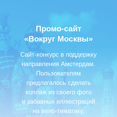
Промо-сайт
«Вокруг Москвы»
Сайт-конкурс в поддержку
направления Амстердам.
Пользователям
предлагалось сделать
коллаж из своего фото
и
забавных иллюстраций
на
вело-тематику.