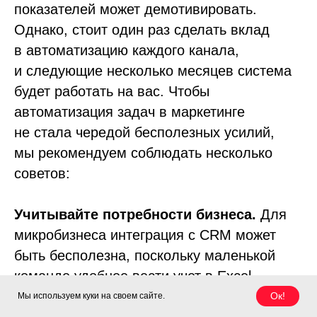
показателей может демотивировать.
Однако, стоит один раз сделать вклад
в автоматизацию каждого канала,
и следующие несколько месяцев система
будет работать на вас. Чтобы
автоматизация задач в маркетинге
не стала чередой бесполезных усилий,
мы рекомендуем соблюдать несколько
советов:
Учитывайте потребности бизнеса.
Для
микробизнеса интеграция с CRM может
быть бесполезна, поскольку маленькой
команде удобнее вести учет в Excel.
Крупному бизнесу с высоким чеком
Ок!
Мы используем куки на своем сайте.
эффективнее будет не подключать